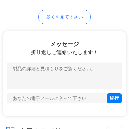
求
し
多くを見て下さい
な
さ
メッセージ
い
折り返しご連絡いたします！
地
図
PRIVACY
POLICY