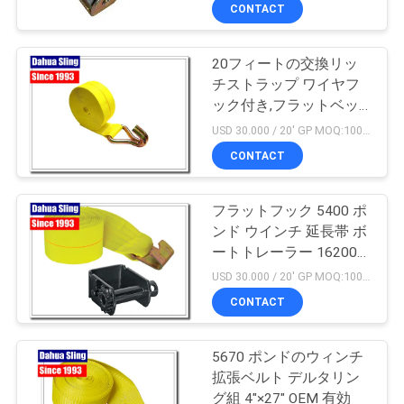
達
CONTACT
に
20フィートの交換リッ
つ
チストラップ ワイヤフ
い
ック付き,フラットベッ
ドトレーラーリッチスト
USD 30.000 / 20' GP MOQ:1000個
て
ラップ
CONTACT
工
フラットフック 5400 ポ
ンド ウインチ 延長帯 ボ
場
ートトレーラー 16200
旅
断裂強度
USD 30.000 / 20' GP MOQ:1000個
CONTACT
行
5670 ポンドのウィンチ
品
拡張ベルト デルタリン
グ組 4"×27" OEM 有効