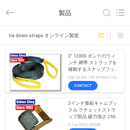
Special
Belt
Knit
製品
Co.,
Ltd..
All
Rights
Reserved.
家
Developed
tie down straps オンライン製造
by
ECER
プ
2" 12000 ポンドのウィ
ロ
ンチ 網帯 ストラップを
移動するスナップフック
ダ
装置
USD 30.000 / 20' GP MOQ:1000個
ク
CONTACT
ト
2インチ亜鉛キャムブッ
クル ラチェットストラ
私
ップ部品 破力強さ 2500
ポンド
0.1/pc MOQ:5000個