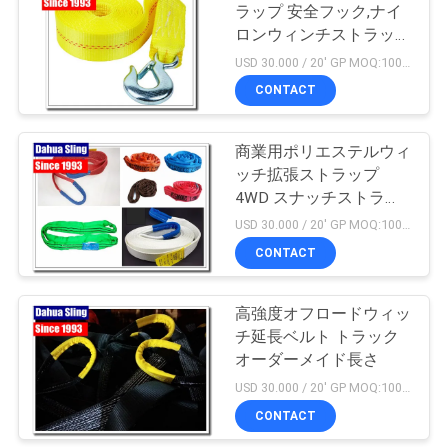
ラップ 安全フック,ナイ
い
ロンウィンチストラップ
交換
USD 30.000 / 20' GP MOQ:1000個
CONTACT
ニ
ュ
商業用ポリエステルウィ
ッチ拡張ストラップ
ー
4WD スナッチストラッ
ス
プ
USD 30.000 / 20' GP MOQ:1000個
CONTACT
引
高強度オフロードウィッ
用
チ延長ベルト トラック
オーダーメイド長さ
を
USD 30.000 / 20' GP MOQ:1000個
要
CONTACT