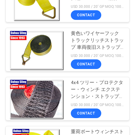
質
USD 30.000 / 20' GP MOQ:1000個
管
CONTACT
理
黄色いワイヤーフック
トラックリッチストラッ
私
プ 車両復旧ストラップ
軽量
USD 30.000 / 20' GP MOQ:1000個
達
CONTACT
に
連
4x4 ツリー・プロテクタ
ー・ウィンチ エクステ
絡
ンション・ストラップ
5000 kg 25mm - 100mm
USD 30.000 / 20' GP MOQ:1000個
し
幅
CONTACT
な
さ
重荷ボートウィンチスト