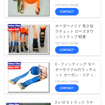
質
USD MOQ:1000個
管
CONTACT
理
オーダーメイド 長さ短
ラチェット ローズダウ
私
ンストラップ 軽量
USD MOQ:1000個
達
CONTACT
に
連
E - フィッティング モー
ターサイクルのラッチェ
絡
ット カーボン・スティ
ール・ブックル
USD MOQ:1000個
し
CONTACT
な
さ
2 x 12' E トラック ラチ