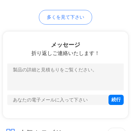
求
し
多くを見て下さい
な
さ
メッセージ
い
折り返しご連絡いたします！
地
図
PRIVACY
POLICY