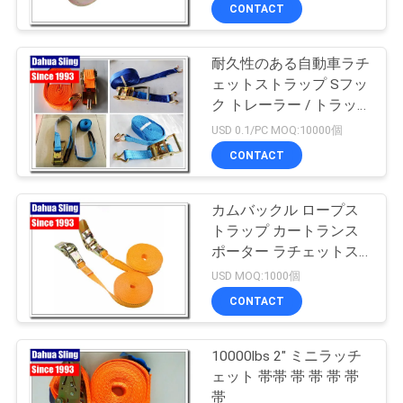
達
CONTACT
に
耐久性のある自動車ラチ
つ
ェットストラップ Sフッ
い
ク トレーラー / トラッ
ク ローズダウンフック
USD 0.1/PC MOQ:10000個
て
CONTACT
工
カムバックル ロープス
トラップ カートランス
場
ポーター ラチェットス
旅
トラップ
USD MOQ:1000個
CONTACT
行
10000lbs 2" ミニラッチ
品
ェット 帯帯 帯 帯 帯 帯
帯