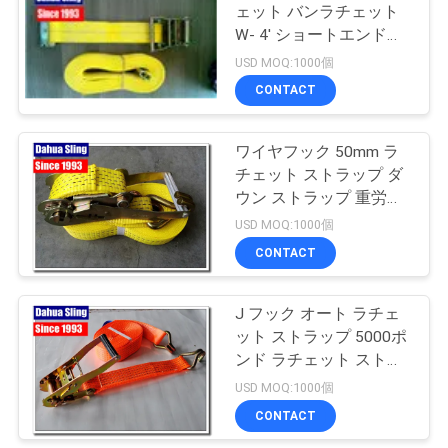
ェット バンラチェット
い
W- 4' ショートエンドを
組み立てたストラップ
USD MOQ:1000個
CONTACT
ニ
ュ
ワイヤフック 50mm ラ
チェット ストラップ ダ
ー
ウン ストラップ 重労働
ス
負荷 防雨
USD MOQ:1000個
CONTACT
引
J フック オート ラチェ
用
ット ストラップ 5000ポ
ンド ラチェット ストラ
を
ップ 100%ポリエステル
USD MOQ:1000個
要
CONTACT