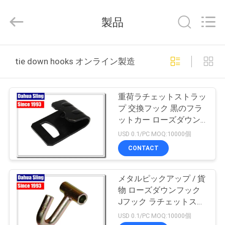
-
2026
Nanjing
製品
Dahua
Special
Belt
Knit
Co.,
家
Ltd..
tie down hooks オンライン製造
All
Rights
Reserved.
Developed
プ
by
ECER
重荷ラチェットストラッ
ロ
プ 交換フック 黒のフラ
ットカー ローズダウン
ダ
フック
USD 0.1/PC MOQ:10000個
ク
CONTACT
ト
メタルピックアップ / 貨
物 ローズダウンフック
私
Jフック ラチェットスト
ラップ 11mm Dia
USD 0.1/PC MOQ:10000個