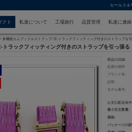
セールス＆サ
ダクト
私達について
工場旅行
品質管理
多機能カムブックルストラップ / E-トラックフィッティング付きのストラップを
 E-トラックフィッティング付きのストラップを引っ張る
商品の詳細:
起源の場所:
ブランド名:
証明:
モデル番号:
お支払配送条件
最小注文数量:
価格:
パッケージの詳