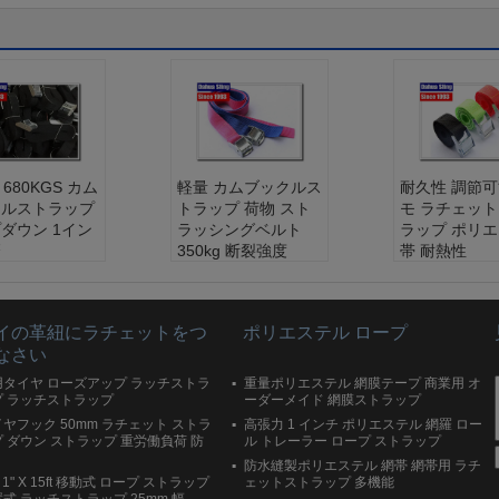
 680KGS カム
軽量 カムブックルス
耐久性 調節
クルストラップ
トラップ 荷物 スト
モ ラチェット
ダウン 1イン
ラッシングベルト
ラップ ポリ
磨
350kg 断裂強度
帯 耐熱性
材料:
ポリエ
ベルト材料:
ポリエ
ベルト材料:
ル
ステル
ステル
ル材料:
亜鉛
フックル材料:
亜鉛
フックル材料
イの革紐にラチェットをつ
ポリエステル ロープ
5mm 50mm
幅:
25mm 50mm
幅:
25mm 50
なさい
グスを破る:
2
トラングスを破る:
2
トラングスを
300kg 500kg 9
00kg 300kg 500kg 9
00kg 300kg 5
用タイヤ ローズアップ ラッチストラ
重量ポリエステル 網膜テープ 商業用 オ
g 試食の量につ
00kg 試食の量につ
00kg 試食の
プ ラッチストラップ
ーダーメイド 網膜ストラップ
いて
いて
ヤフック 50mm ラチェット ストラ
高張力 1 インチ ポリエステル 網羅 ロー
 ダウン ストラップ 重労働負荷 防
ル トレーラー ロープ ストラップ
防水縫製ポリエステル 網帯 網帯用 ラチ
c 1" X 15ft 移動式 ロープ ストラップ
ェットストラップ 多機能