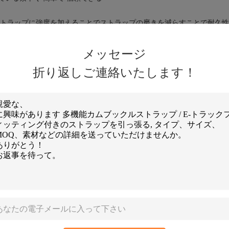
トラップに強度を加えることでストラップの磨きを減らすことで耐久性
ア・スリング製
ています
メッセージ
折り返しご連絡いたします！
物など
r, 8mtr, 9mtr と 10mtr の長さ