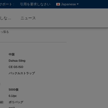
ポート :
引用を要求しなさい
Japanese
私達に連絡しなさい
ニュース
引っ張る
中国
Dahua-Sling
CE GS ISO
バックルストラップ
:
5000個
0.1/pc
細:
ポリバッグ