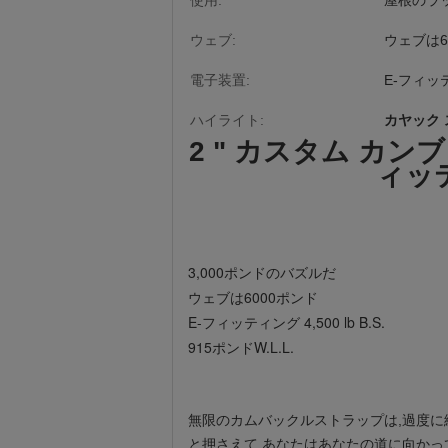
使用:
屋根のラッ
ウェブ:
ウェブは6
電子装置:
E-フィッティ
ハイライト:
カヤック
2 " カスタム カン
ィッティ
3,000ポンドのバズルだ
ウェブは6000ポンド
E-フィッティング 4,500 lb B.S.
915ポンドW.L.L.
無限のカムバックルストラップは,過度に
と押さえて,あなたはあなたの道に向かっ