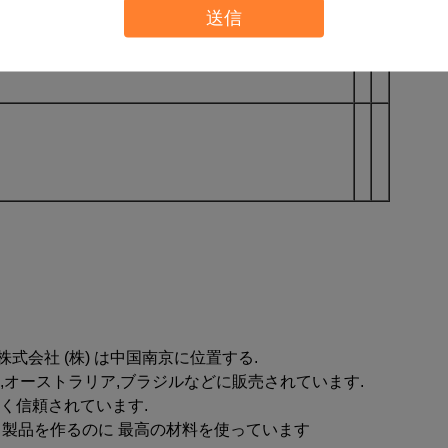
送信
会社 (株) は中国南京に位置する.
,オーストラリア,ブラジルなどに販売されています.
く信頼されています.
 製品を作るのに 最高の材料を使っています