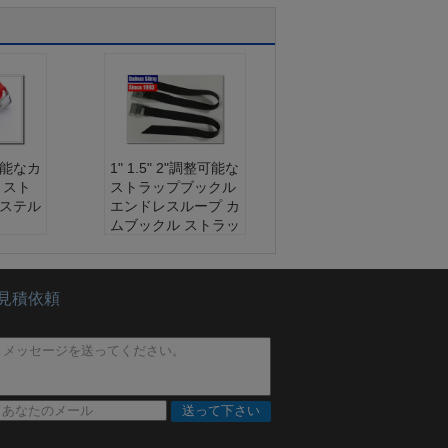
可能なカ
1" 1.5" 2"調整可能な
 スト
ストラップブックル
エステル
エンドレスループ カ
ムブックル ストラッ
ポリエ
プ
ベルト材料:
ポリエ
:
亜鉛
ステル
見積依頼
mm
フックル材料:
亜鉛
破る:
2
幅:
25mm 50mm
00kg 9
トラングスを破る:
2
量につ
00kg 300kg 500kg 9
00kg 試食の量につ
いて
送って下さい