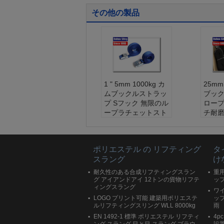
その他の製品
1 " 5mm 1000kg カ
25mm
ムブックルストラッ
ブッ
プ Sフック 無限のル
ロープ
ープラチェットスト
チ耐
ラップ
ベルト
ベルト材料:
ポリエ
ステ
ステル
フック
ポリエステル の リフティング
タ
フックル材料:
亜鉛
幅:
2
スラング
け
幅:
25mm 50mm
トラン
トラングスを破る:
2
00kg 
耐久性のある合成リフティングスラン
重
00kg 300kg 500kg 9
00k
グ アイアンドアイ 12トンの貨物リフテ
ッ
ィングスラング
00kg 試食の量につ
いて
ワイ
いて
LOGO プリント可能 建築用ポリエステ
ップ
ルリフティングスリング WLL 8000kg
雨
EN 1492-1 標準 ポリエステル リフティ
4p