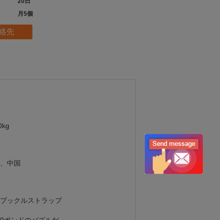
20日
月5個
絡先
0kg
、中国
ブックルストラップ