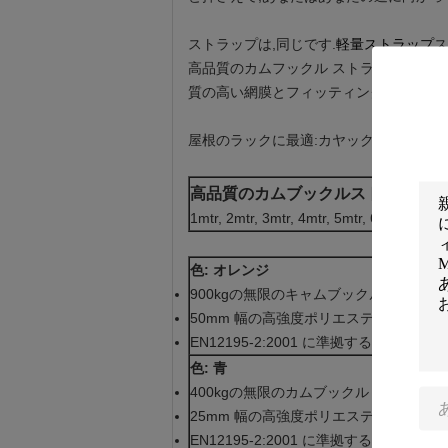
ストラップは,同じです.
軽量ストラップ
ス
高品質のカムフックル ストラップはダフ
質の高い網膜とフィッティングで作られ
屋根のラックに最適:カヤック,カヌー,荷
高品質のカムブックルストラップ
1mtr, 2mtr, 3mtr, 4mtr, 5mtr, 6mtr, 7mt
色: オレンジ
900kgの無限のキャムブックル
50mm 幅の高強度ポリエステル網
EN12195-2:2001 に準拠する
色: 青
400kgの無限のカムブックル
25mm 幅の高強度ポリエステル網
EN12195-2:2001 に準拠する