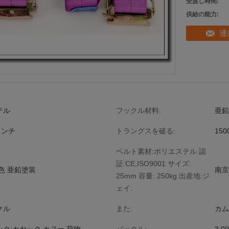
受渡し時間:
供給の能力:
連
テル
フックル材料:
亜鉛
インチ
トラングスを破る:
150
ベルト素材:ポリエステル 認
証:CE,ISO9001 サイズ:
色 亜鉛塗装
南京
25mm 容量: 250kg 出産地:ジ
ェイ:
クル
また:
カム