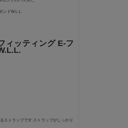
000ポンドのバズルだ
ポンドW.L.L.
 フィッティング E-フ
.L.L.
るストラップです.ストラップがしっかり