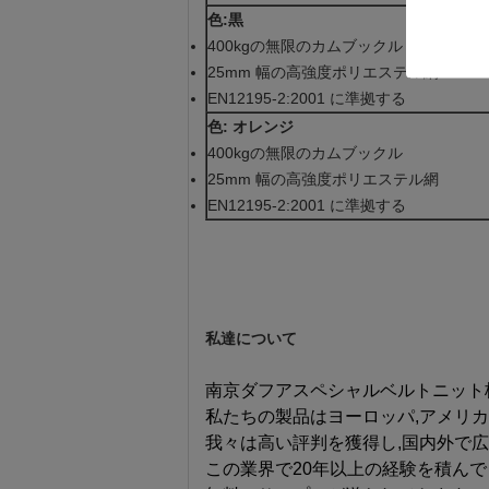
色:黒
400kgの無限のカムブックル
25mm 幅の高強度ポリエステル網
EN12195-2:2001 に準拠する
色: オレンジ
400kgの無限のカムブックル
25mm 幅の高強度ポリエステル網
EN12195-2:2001 に準拠する
私達について
南京ダフアスペシャルベルトニット株式
私たちの製品はヨーロッパ,アメリカ
我々は高い評判を獲得し,国内外で広
この業界で20年以上の経験を積んで