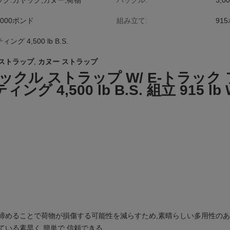
ク:カヤック,カヌー,荷物
バックル:
3,
000ポンド
組み立て:
915
ング 4,500 lb B.S.
 ストラップ
,
カヌー ストラップ
ブックル ストラップ W/ E-トラック
ング 4,500 lb B.S. 組立 915 lb W
締めることで荷物が損傷する可能性を減らすため,素晴らしい多用性のあ
ている素早く 簡単で 信頼できる